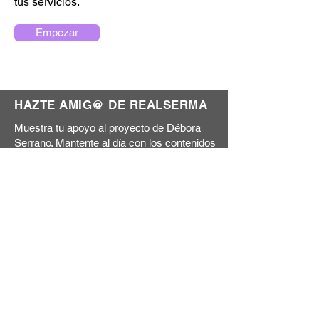
tus servicios.
Empezar
HAZTE AMIG@ DE REALSERMA
Muestra tu apoyo al proyecto de Débora
Serrano. Mantente al día con los contenidos
del blog y conoce antes que nadie las
nuevas iniciativas que estamos preparando.
¡Porque juntos sumamos más!
Acepto la
política de privacidad
Hazte amigo