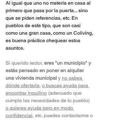
Al igual que uno no metería en casa al 
primero que pasa por la puerta... sino 
que se piden referencias, etc. En 
pueblos de este tipo, que son casi 
como una gran casa, como un Coliving, 
es buena práctica chequear estos 
asuntos.
Si querido lector,
 eres "un municipio" y 
estás pensado en poner en alquiler 
una vivienda municipal
 y 
no sabes 
dónde ofertarla
, 
o buscas ayuda para 
encontrar inquilino
 (adecuado que 
cumpla las necesidades de tu pueblo) 
o quieres ayuda pero en modo 
confidencial
, etc. puedes contactarme o 
puedes entrar en el 
área de Mercado 
de Vivienda
y rellenar el formulario de 
"quiero ofertar mi vivienda " del 